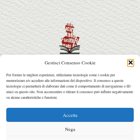
Gestisci Consenso Cookie
info@premiorenatofucini.it
Per fornire le migliori esperienze, utilizziamo tecnologie come i cookie per
arcainfo@arcafactory.it
memorizzare e/o accedere alle informazioni del dispositivo. Il consenso a queste
Tel. 0564 077031 - 328 7631017
tecnologie ci permetterà di elaborare dati come il comportamento di navigazione o ID
unici su questo sito. Non acconsentire o ritirare il consenso può influire negativamente
su alcune caratteristiche e funzioni.
© 2026 Copyright Premio Renato Fucini.
Web design: Arca Factory
.
Accetta
Nega