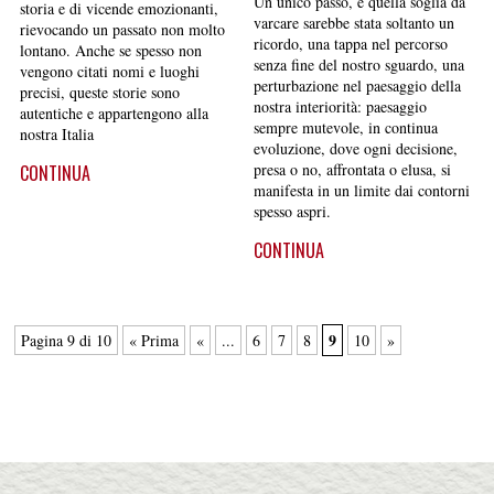
Un unico passo, e quella soglia da
storia e di vicende emozionanti,
varcare sarebbe stata soltanto un
rievocando un passato non molto
ricordo, una tappa nel percorso
lontano. Anche se spesso non
senza fine del nostro sguardo, una
vengono citati nomi e luoghi
perturbazione nel paesaggio della
precisi, queste storie sono
nostra interiorità: paesaggio
autentiche e appartengono alla
sempre mutevole, in continua
nostra Italia
evoluzione, dove ogni decisione,
presa o no, affrontata o elusa, si
CONTINUA
manifesta in un limite dai contorni
spesso aspri.
CONTINUA
9
Pagina 9 di 10
« Prima
«
...
6
7
8
10
»