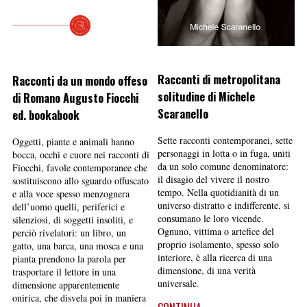
Racconti di metropolitana
Racconti da un mondo offeso
solitudine di Michele
di Romano Augusto Fiocchi
Scaranello
ed. bookabook
Sette racconti contemporanei, sette
Oggetti, piante e animali hanno
personaggi in lotta o in fuga, uniti
bocca, occhi e cuore nei racconti di
da un solo comune denominatore:
Fiocchi, favole contemporanee che
il disagio del vivere il nostro
sostituiscono allo sguardo offuscato
tempo. Nella quotidianità di un
e alla voce spesso menzognera
universo distratto e indifferente, si
dell’uomo quelli, periferici e
consumano le loro vicende.
silenziosi, di soggetti insoliti, e
Ognuno, vittima o artefice del
perciò rivelatori: un libro, un
proprio isolamento, spesso solo
gatto, una barca, una mosca e una
interiore, è alla ricerca di una
pianta prendono la parola per
dimensione, di una verità
trasportare il lettore in una
universale.
dimensione apparentemente
onirica, che disvela poi in maniera