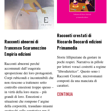
Racconti crestati di
Riccardo Boccardi edizioni
Racconti abnormi di
Primamedia
Francesco Scaramozzino
Empiria edizioni
Storie lillipuziane da gustare in
pochi respiri. Narrativa in pillole
Racconti abnormi perché
per lettori voraci costretti a regime
accomunati dall’esagerata
“librodietetico”. Questo sono i
sproporzione dei loro protagonisti.
Racconti Crestati, microromanzi
Corpi rubicondi e incontenibili che
composti da una manciata di
non riescono a trattenere sotto
caratteri.
controllo emozioni troppo spesso –
in virtù della loro stazza – più
CONTINUA
grandi di loro. Emozioni e
situazioni che rompono l’argine
della corporeità, trasudano miasmi
grotteschi sulle aspettative per il