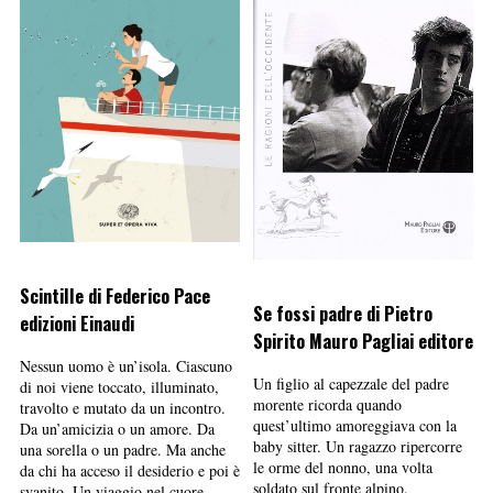
Scintille di Federico Pace
Se fossi padre di Pietro
edizioni Einaudi
Spirito Mauro Pagliai editore
Nessun uomo è un’isola. Ciascuno
Un figlio al capezzale del padre
di noi viene toccato, illuminato,
morente ricorda quando
travolto e mutato da un incontro.
quest’ultimo amoreggiava con la
Da un’amicizia o un amore. Da
baby sitter. Un ragazzo ripercorre
una sorella o un padre. Ma anche
le orme del nonno, una volta
da chi ha acceso il desiderio e poi è
soldato sul fronte alpino.
svanito. Un viaggio nel cuore