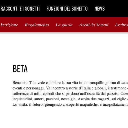
I RACCONTI E I SONETTI
FUNZIONI DEL SONETTO
NEWS
Iscrizione
Regolamento
La giuria
Archivio Sonetti
Archiv
BETA
Benedetta Tale vede cambiare la sua vita in un tranquillo giorno di se
eventi e personaggi. Va incontro a storie d’Italia e globali, è testimone 
sofferenze di miti, episodi che si perdono nell’oscurità del passato. Osse
inquietudini, amori, passioni, nostalgie. Ascolta due ragazzi, sul ciglio 
Lo visita, il futuro: giungendo a scoperte magnifiche, e inaspettatamente 