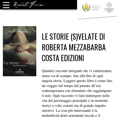
LE STORIE (S)VELATE DI
ROBERTA MEZZABARBA
COSTA EDIZIONI
Quindici racconti intriganti che vi cattureranno,
senza via di scampo, fino alla fine di ogni
singola storia. Leggere questo libro è come fare
un viaggio nel tempo dal passato all’era
contemporanea con sfumature che raggiungono
il noir. Ogni racconto vi farà immergere nella
vita del personaggio principale e in momenti
storici a volte cruenti ma di grande impatto
emotivo. La cosa più interessante è la
molteplicità degli argomenti toccati e il