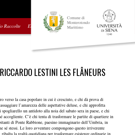
io Raccolte
Edizioni precedenti
I RICCARDO LESTINI LES FLÂNEURS
ro verso la casa popolare in cui è cresciuto, e chi dà prova di
assaggiare l’amarezza delle aspettative deluse, e chi approfitta
i spogliarello un antidoto alla noia del sabato sera in paese, e chi
 accogliente. C’è chi tenta di trasformare le partite di quartiere in
abitanti di Ponte Rabbione, paesino immaginario dell’Umbria, in
anne sé stessi. Le loro avventure compongono questo irriverente
ribalta la realtà quotidiana per trasformare esistenze ordinarie in