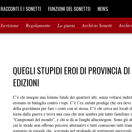
I RACCONTI E I SONETTI
FUNZIONI DEL SONETTO
NEWS
Iscrizione
Regolamento
La giuria
Archivio Sonetti
Archiv
QUEGLI STUPIDI EROI DI PROVINCIA D
EDIZIONI
C’è chi insegue una femme fatale dei quartieri alti, senza voltarsi indiet
eroismo in battaglia contro i topi. C’è l’ex enfant prodige che ora deve 
della gravidanza per fare i conti con sé stessa. C’è chi cerca nei locali d
torna dalla guerra e trova una casa che non sembra più tanto familiare né
“Campionati del mondo”, e chi si dà ai funghi allucinogeni. Sono gli 
cui le strade non offrono percorsi alternativi e tutti conoscono tutti tr
romanzo in episodi che, scavando nel profondo di sentimenti universali, 