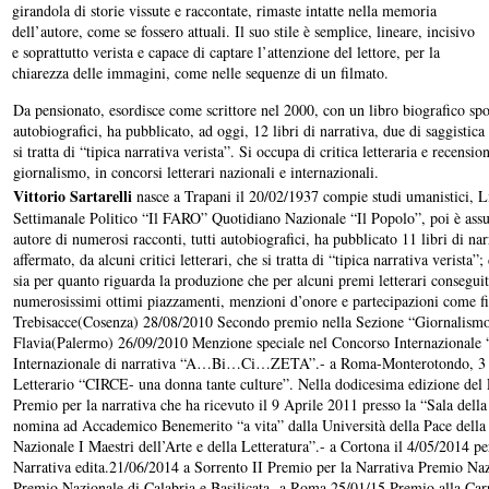
girandola di storie vissute e raccontate, rimaste intatte nella memoria
dell’autore, come se fossero attuali. Il suo stile è semplice, lineare, incisivo
e soprattutto verista e capace di captare l’attenzione del lettore, per la
chiarezza delle immagini, come nelle sequenze di un filmato.
Da pensionato, esordisce come scrittore nel 2000, con un libro biografico spor
autobiografici, ha pubblicato, ad oggi, 12 libri di narrativa, due di saggistica
si tratta di “tipica narrativa verista”. Si occupa di critica letteraria e recen
giornalismo, in concorsi letterari nazionali e internazionali.
Vittorio Sartarelli
nasce a Trapani il 20/02/1937 compie studi umanistici, Li
Settimanale Politico “Il FARO” Quotidiano Nazionale “Il Popolo”, poi è assu
autore di numerosi racconti, tutti autobiografici, ha pubblicato 11 libri di nar
affermato, da alcuni critici letterari, che si tratta di “tipica narrativa verista
sia per quanto riguarda la produzione che per alcuni premi letterari consegui
numerosissimi ottimi piazzamenti, menzioni d’onore e partecipazioni come final
Trebisacce(Cosenza) 28/08/2010 Secondo premio nella Sezione “Giornalismo” 
Flavia(Palermo) 26/09/2010 Menzione speciale nel Concorso Internazional
Internazionale di narrativa “A…Bi…Ci…ZETA”.- a Roma-Monterotondo, 3 Dice
Letterario “CIRCE- una donna tante culture”. Nella dodicesima edizione del Pr
Premio per la narrativa che ha ricevuto il 9 Aprile 2011 presso la “Sala de
nomina ad Accademico Benemerito “a vita” dalla Università della Pace della 
Nazionale I Maestri dell’Arte e della Letteratura”.- a Cortona il 4/05/2014 
Narrativa edita.21/06/2014 a Sorrento II Premio per la Narrativa Premio 
Premio Nazionale di Calabria e Basilicata- a Roma 25/01/15 Premio alla Carr