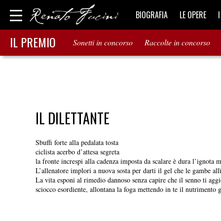
BIOGRAFIA
LE OPERE
IL PREMIO
Sonetti in concorso
Raccolte in concorso
IL DILETTANTE
Sbuffi forte alla pedalata tosta
ciclista acerbo d’attesa segreta
la fronte increspi alla cadenza imposta da scalare è dura l’ignota m
L’allenatore implori a nuova sosta per darti il gel che le gambe allï
La vita esponi al rimedio dannoso senza capire che il senno ti agg
sciocco esordiente, allontana la foga mettendo in te il nutrimento g