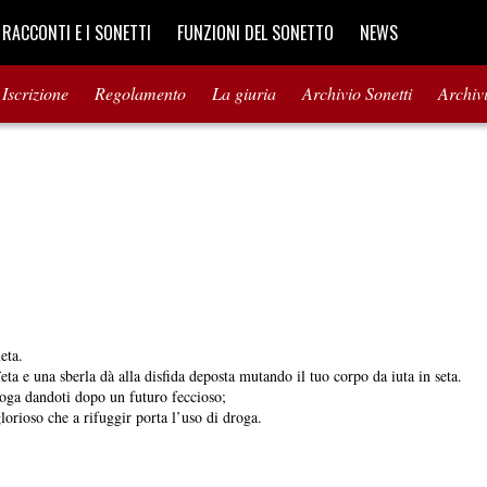
I RACCONTI E I SONETTI
FUNZIONI DEL SONETTO
NEWS
Iscrizione
Regolamento
La giuria
Archivio Sonetti
Archiv
eta.
eta e una sberla dà alla disfida deposta mutando il tuo corpo da iuta in seta.
ioga dandoti dopo un futuro feccioso;
lorioso che a rifuggir porta l’uso di droga.