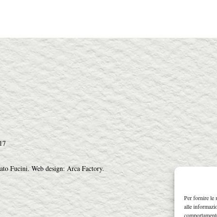
17
ato Fucini.
Web design: Arca Factory
.
Per fornire le
alle informazi
comportamento 