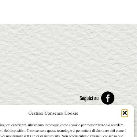
Gestisci Consenso Cookie
 migliori esperienze, utilizziamo tecnologie come i cookie per memorizzare e/o accedere
oni del dispositivo. Il consenso a queste tecnologie ci permetterà di elaborare dati come il
di navigazione o ID unici su questo sito. Non acconsentire o ritirare il consenso può