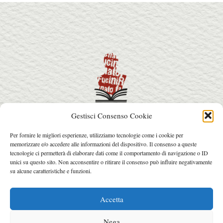
Gestisci Consenso Cookie
info@premiorenatofucini.it
Per fornire le migliori esperienze, utilizziamo tecnologie come i cookie per
arcainfo@arcafactory.it
memorizzare e/o accedere alle informazioni del dispositivo. Il consenso a queste
Tel. 0564 077031 - 328 7631017
tecnologie ci permetterà di elaborare dati come il comportamento di navigazione o ID
unici su questo sito. Non acconsentire o ritirare il consenso può influire negativamente
su alcune caratteristiche e funzioni.
© 2026 Copyright Premio Renato Fucini.
Web design: Arca Factory
.
Accetta
Nega