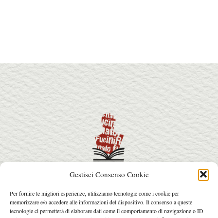
Gestisci Consenso Cookie
info@premiorenatofucini.it
Per fornire le migliori esperienze, utilizziamo tecnologie come i cookie per
arcainfo@arcafactory.it
memorizzare e/o accedere alle informazioni del dispositivo. Il consenso a queste
Tel. 0564 077031 - 328 7631017
tecnologie ci permetterà di elaborare dati come il comportamento di navigazione o ID