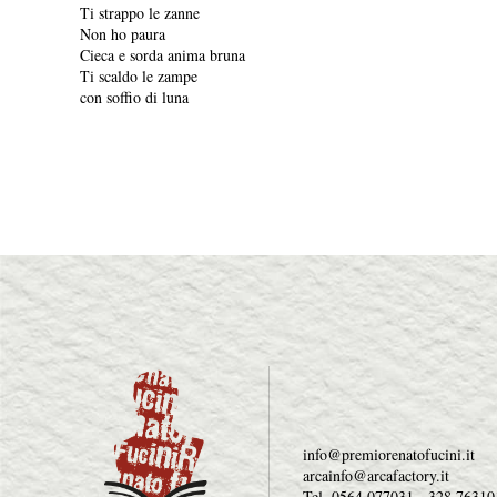
Ti strappo le zanne
Non ho paura
Cieca e sorda anima bruna
Ti scaldo le zampe
con soffio di luna
info@premiorenatofucini.it
arcainfo@arcafactory.it
Tel. 0564 077031 - 328 76310