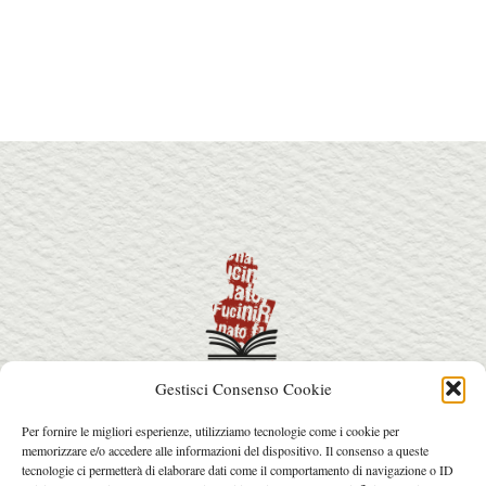
Gestisci Consenso Cookie
info@premiorenatofucini.it
Per fornire le migliori esperienze, utilizziamo tecnologie come i cookie per
arcainfo@arcafactory.it
memorizzare e/o accedere alle informazioni del dispositivo. Il consenso a queste
Tel. 0564 077031 - 328 7631017
tecnologie ci permetterà di elaborare dati come il comportamento di navigazione o ID