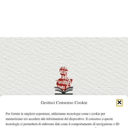
Gestisci Consenso Cookie
info@premiorenatofucini.it
Per fornire le migliori esperienze, utilizziamo tecnologie come i cookie per
arcainfo@arcafactory.it
memorizzare e/o accedere alle informazioni del dispositivo. Il consenso a queste
Tel. 0564 077031 - 328 7631017
tecnologie ci permetterà di elaborare dati come il comportamento di navigazione o ID