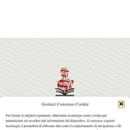
Gestisci Consenso Cookie
info@premiorenatofucini.it
Per fornire le migliori esperienze, utilizziamo tecnologie come i cookie per
arcainfo@arcafactory.it
memorizzare e/o accedere alle informazioni del dispositivo. Il consenso a queste
Tel. 0564 077031 - 328 7631017
tecnologie ci permetterà di elaborare dati come il comportamento di navigazione o ID