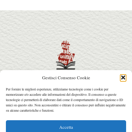
Gestisci Consenso Cookie
info@premiorenatofucini.it
Per fornire le migliori esperienze, utilizziamo tecnologie come i cookie per
arcainfo@arcafactory.it
memorizzare e/o accedere alle informazioni del dispositivo. Il consenso a queste
Tel. 0564 077031 - 328 7631017
tecnologie ci permetterà di elaborare dati come il comportamento di navigazione o ID
unici su questo sito. Non acconsentire o ritirare il consenso può influire negativamente
su alcune caratteristiche e funzioni.
© 2026 Copyright Premio Renato Fucini.
Web design: Arca Factory
.
Accetta