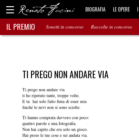
BIOGRAFIA
LE OPERE
IL PREMIO
Sonetti in concorso
Raccolte in concorso
TI PREGO NON ANDARE VIA
Ti prego non andare via
ti ho ripetuto tante, troppe volte.
E tu hai solo fatto finta di esser mia
finché le nevi non si sono sciolte.
Ti hanno comprata davvero con poco:
quattro parole e una fotografia.
Non hai capito che era solo un gioco.
Hai preso le tue cose e sei andata via.