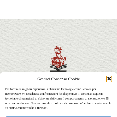
Gestisci Consenso Cookie
info@premiorenatofucini.it
Per fornire le migliori esperienze, utilizziamo tecnologie come i cookie per
arcainfo@arcafactory.it
memorizzare e/o accedere alle informazioni del dispositivo. Il consenso a queste
Tel. 0564 077031 - 328 7631017
tecnologie ci permetterà di elaborare dati come il comportamento di navigazione o ID
unici su questo sito. Non acconsentire o ritirare il consenso può influire negativamente
su alcune caratteristiche e funzioni.
© 2026 Copyright Premio Renato Fucini.
Web design: Arca Factory
.