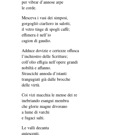
per vibrar d’annose arpe
le corde.
Mesceva i vasi dei simposi,
gorgogliò ciarliero in salotti,
il vetro tinge di spogli caffè;
effimera è nell’io
cagion di gaudio.
Adduce dovizie e certezze offusca
l’inchiostro delle Scritture;
coll’olio effigia nell’opere grandi
nobiltà e affanno.
Strascichi annoda d’istanti
trangugiati già dalle brocche
delle virtù.
Coi vizi macchia le mense dei re
inebriando esangui membra
che glorie magne divorano
a lume di varchi
e fugaci salti.
Le valli decanta
quiescenti.