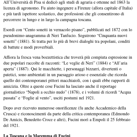
All’Università di Pisa si dedicò agli studi di agraria e ottenne nel 1863 la
licenza di agronomo. Fu aiuto ingegnere a Firenze (allora capitale d’Italia)
e più tardi ispettore scolastico, due professioni che gli consentirono di
percorrere in lungo e in largo la campagna toscana.
Esordì con “Cento sonetti in vernacolo pisano”, pubblicati nel 1872 con lo
pseudonimo-anagramma di Neri Tanfucio. Seguirono “Cinquanta nuovi
sonetti” (1881). Si tratta per lo più di brevi dialoghi tra popolani, conditi
di battute e modi proverbiali.
Affiora la fresca vena bozzettistica che troverà più compiuta espressione in
due popolari raccolte di racconti: “Le veglie di Neri” (1884) e “All’aria
aperta” (1887). Qui le macchiette, i personaggi bizzarri, divertenti o
patetici, sono ambientati in un paesaggio arioso e essenziale che ricorda
quello dei contemporanei pittori macchiaioli, con i quali ebbe rapporti di
amicizia. Oltre a queste cose Fucini ha lasciato anche il reportage
giornalistico “Napoli a occhio nudo” (1878), e i volumi di ricordi “Acqua
passata” e “Foglie al vento”, usciti postumi nel 1921.
Dopo aver ricevuto numerose onorificenze (fu anche Accademico della
Crusca) e riconoscimenti da parte della critica contemporanea (Edmondo
De Amicis, Benedetto Croce e altri), Fucini morì a Empoli il 25 febbraio
del 1921.
La Toscana e la Maremma di Fucini