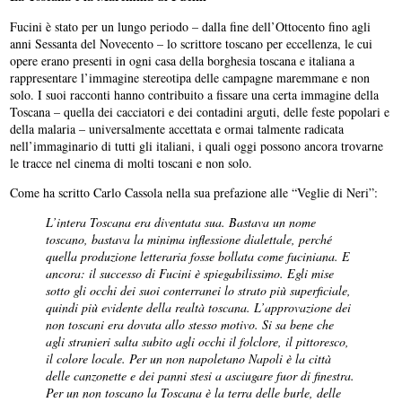
Fucini è stato per un lungo periodo – dalla fine dell’Ottocento fino agli
anni Sessanta del Novecento – lo scrittore toscano per eccellenza, le cui
opere erano presenti in ogni casa della borghesia toscana e italiana a
rappresentare l’immagine stereotipa delle campagne maremmane e non
solo. I suoi racconti hanno contribuito a fissare una certa immagine della
Toscana – quella dei cacciatori e dei contadini arguti, delle feste popolari e
della malaria – universalmente accettata e ormai talmente radicata
nell’immaginario di tutti gli italiani, i quali oggi possono ancora trovarne
le tracce nel cinema di molti toscani e non solo.
Come ha scritto Carlo Cassola nella sua prefazione alle “Veglie di Neri”:
L’intera Toscana era diventata sua. Bastava un nome
toscano, bastava la minima inflessione dialettale, perché
quella produzione letteraria fosse bollata come fuciniana. E
ancora: il successo di Fucini è spiegabilissimo. Egli mise
sotto gli occhi dei suoi conterranei lo strato più superficiale,
quindi più evidente della realtà toscana. L’approvazione dei
non toscani era dovuta allo stesso motivo. Si sa bene che
agli stranieri salta subito agli occhi il folclore, il pittoresco,
il colore locale. Per un non napoletano Napoli è la città
delle canzonette e dei panni stesi a asciugare fuor di finestra.
Per un non toscano la Toscana è la terra delle burle, delle