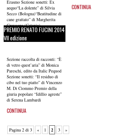
Erasmo Sezione sonetti: Ex
CONTINUA
aequo“La dolente” di Silvia
Secco (Bologna)“Beatitudine di
cane grattato” di Margherita
Gravagna (Catania)
PREMIO RENATO FUCINI 2014
CONTINUA
VII edizione
Sezione raccolta di racconti: “È
di vetro quest’aria” di Monica
Pareschi, edito da Italic Pequod
Sezione sonetti: “Il residuo di
cibo nel tuo piatto” di Vincenzo
M. Di Ciommo Premio della
giuria popolare “Idillio agreste”
di Serena Lambardi
CONTINUA
2
Pagina 2 di 3
«
1
3
»