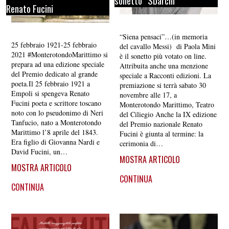
sonetto “Sbarchi”
Renato Fucini
“Siena pensaci”…(in memoria
25 febbraio 1921-25 febbraio
del cavallo Messi) di Paola Mini
2021 #MonterotondoMarittimo si
è il sonetto più votato on line.
prepara ad una edizione speciale
Attribuita anche una menzione
del Premio dedicato al grande
speciale a Racconti edizioni. La
poeta.Il 25 febbraio 1921 a
premiazione si terrà sabato 30
Empoli si spengeva Renato
novembre alle 17, a
Fucini poeta e scrittore toscano
Monterotondo Marittimo, Teatro
noto con lo pseudonimo di Neri
del Ciliegio Anche la IX edizione
Tanfucio, nato a Monterotondo
del Premio nazionale Renato
Marittimo l’8 aprile del 1843.
Fucini è giunta al termine: la
Era figlio di Giovanna Nardi e
cerimonia di…
David Fucini, un…
MOSTRA ARTICOLO
MOSTRA ARTICOLO
CONTINUA
CONTINUA