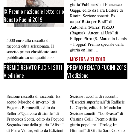
giuria“Publiners” di Francesco
IX Premio nazionale letterario
Gaggi, edito da Fara Editore di
Rimini Sezione sonetti: Ex
Renato Fucini 2019
aequo“B sta per Basil” di
Antonella (Maria) PIZZO
(Ragusa) “Attenti al Ueb” di
Filippo Pirro (S. Marco in Lamis
5000 euro alla raccolta di
– Foggia) Premio speciale della
racconti edita selezionata. Il
giuria on line …
sonetto primo classificato sarà
pubblicato su un quotidiano
MOSTRA ARTICOLO
nazionale.
PREMIO RENATO FUCINI 2011
PREMIO RENATO FUCINI 2012
CONTINUA
CONTINUA
V edizione
VI edizione
Sezione raccolta di racconti: Ex
Sezione raccolta di racconti:
aequo“Mosche d’inverno” di
“Esercizi superficiali”di Raffaele
Eugenio Baroncelli, edito da
La Capria, edito da Mondadori
Sellerio“Qualcosa di simile” di
Sezione sonetti: “Lo Svasso” di
Francesca Scotti, edito da Pequod
Cristina Colli Premio della
Segnalazione della giuria “Alisei”
giuria popolare “Prolog Im
di Piera Ventre, edito da Edizioni
Himmel” di Giulia Sara Corsino