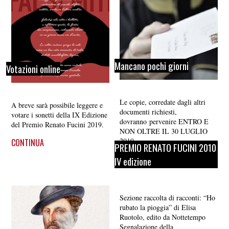
Mancano pochi giorni
Votazioni online
Le copie, corredate dagli altri
A breve sarà possibile leggere e
documenti richiesti,
votare i sonetti della IX Edizione
dovranno pervenire ENTRO E
del Premio Renato Fucini 2019.
NON OLTRE IL 30 LUGLIO
2019
CONTINUA
PREMIO RENATO FUCINI 2010
CONTINUA
IV edizione
Sezione raccolta di racconti: “Ho
rubato la pioggia” di Elisa
Ruotolo, edito da Nottetempo
Segnalazione della