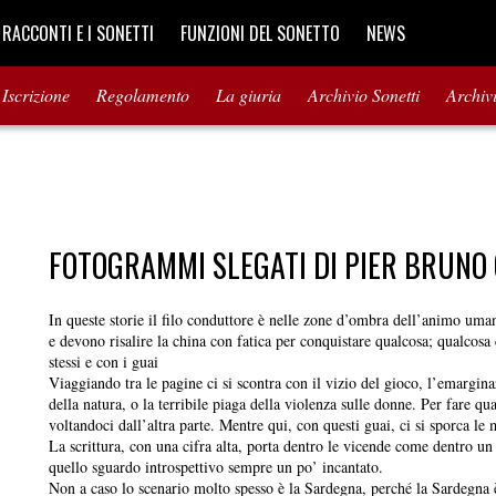
I RACCONTI E I SONETTI
FUNZIONI DEL SONETTO
NEWS
Iscrizione
Regolamento
La giuria
Archivio Sonetti
Archiv
FOTOGRAMMI SLEGATI DI PIER BRUNO 
In queste storie il filo conduttore è nelle zone d’ombra dell’animo uman
e devono risalire la china con fatica per conquistare qualcosa; qualcosa
stessi e con i guai
Viaggiando tra le pagine ci si scontra con il vizio del gioco, l’emargin
della natura, o la terribile piaga della violenza sulle donne. Per fare 
voltandoci dall’altra parte. Mentre qui, con questi guai, ci si sporca le 
La scrittura, con una cifra alta, porta dentro le vicende come dentro u
quello sguardo introspettivo sempre un po’ incantato.
Non a caso lo scenario molto spesso è la Sardegna, perché la Sardegna 