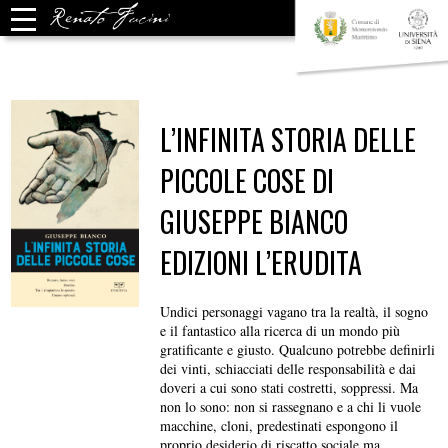
L’INFINITA STORIA DELLE
PICCOLE COSE DI
GIUSEPPE BIANCO
EDIZIONI L’ERUDITA
Undici personaggi vagano tra la realtà, il sogno
e il fantastico alla ricerca di un mondo più
gratificante e giusto. Qualcuno potrebbe definirli
dei vinti, schiacciati delle responsabilità e dai
doveri a cui sono stati costretti, soppressi. Ma
non lo sono: non si rassegnano e a chi li vuole
macchine, cloni, predestinati espongono il
proprio desiderio di riscatto sociale ma