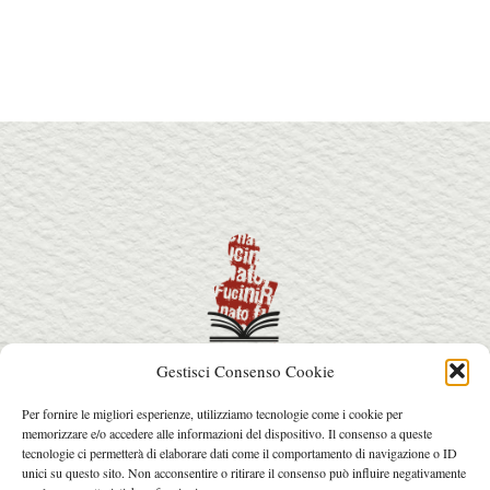
Gestisci Consenso Cookie
info@premiorenatofucini.it
Per fornire le migliori esperienze, utilizziamo tecnologie come i cookie per
arcainfo@arcafactory.it
memorizzare e/o accedere alle informazioni del dispositivo. Il consenso a queste
Tel. 0564 077031 - 328 7631017
tecnologie ci permetterà di elaborare dati come il comportamento di navigazione o ID
unici su questo sito. Non acconsentire o ritirare il consenso può influire negativamente