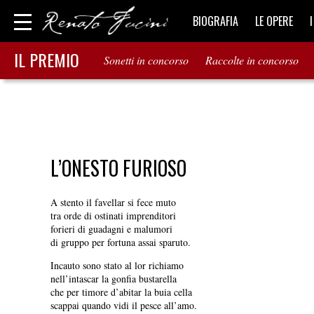
BIOGRAFIA
LE OPERE
IL PREMIO
Sonetti in concorso
Raccolte in concorso
L’ONESTO FURIOSO
A stento il favellar si fece muto
tra orde di ostinati imprenditori
forieri di guadagni e malumori
di gruppo per fortuna assai sparuto.
Incauto sono stato al lor richiamo
nell’intascar la gonfia bustarella
che per timore d’abitar la buia cella
scappai quando vidi il pesce all’amo.