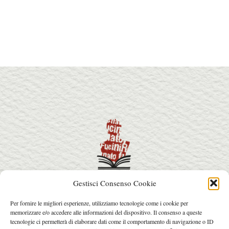
Gestisci Consenso Cookie
info@premiorenatofucini.it
Per fornire le migliori esperienze, utilizziamo tecnologie come i cookie per
arcainfo@arcafactory.it
memorizzare e/o accedere alle informazioni del dispositivo. Il consenso a queste
Tel. 0564 077031 - 328 7631017
tecnologie ci permetterà di elaborare dati come il comportamento di navigazione o ID