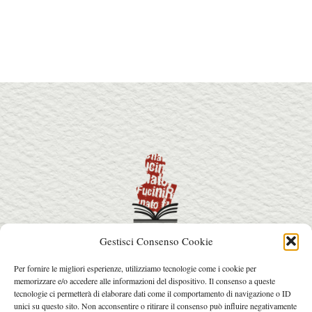
Gestisci Consenso Cookie
info@premiorenatofucini.it
Per fornire le migliori esperienze, utilizziamo tecnologie come i cookie per
arcainfo@arcafactory.it
memorizzare e/o accedere alle informazioni del dispositivo. Il consenso a queste
Tel. 0564 077031 - 328 7631017
tecnologie ci permetterà di elaborare dati come il comportamento di navigazione o ID
unici su questo sito. Non acconsentire o ritirare il consenso può influire negativamente